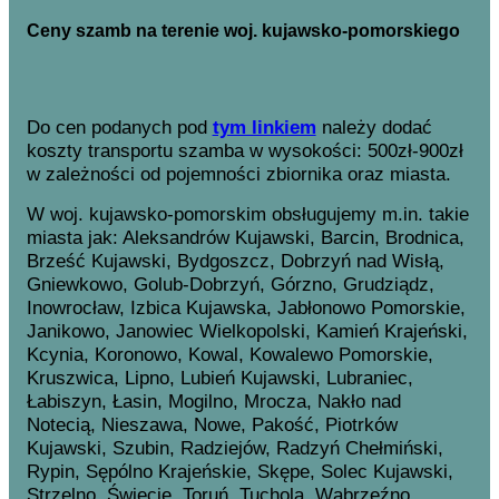
Ceny szamb na terenie woj. kujawsko-pomorskiego
Do cen podanych pod
tym linkiem
należy dodać
koszty transportu szamba w wysokości: 500zł-900zł
w zależności od pojemności zbiornika oraz miasta.
W woj. kujawsko-pomorskim obsługujemy m.in. takie
miasta jak: Aleksandrów Kujawski, Barcin, Brodnica,
Brześć Kujawski, Bydgoszcz, Dobrzyń nad Wisłą,
Gniewkowo, Golub-Dobrzyń, Górzno, Grudziądz,
Inowrocław, Izbica Kujawska, Jabłonowo Pomorskie,
Janikowo, Janowiec Wielkopolski, Kamień Krajeński,
Kcynia, Koronowo, Kowal, Kowalewo Pomorskie,
Kruszwica, Lipno, Lubień Kujawski, Lubraniec,
Łabiszyn, Łasin, Mogilno, Mrocza, Nakło nad
Notecią, Nieszawa, Nowe, Pakość, Piotrków
Kujawski, Szubin, Radziejów, Radzyń Chełmiński,
Rypin, Sępólno Krajeńskie, Skępe, Solec Kujawski,
Strzelno, Świecie, Toruń, Tuchola, Wąbrzeźno,