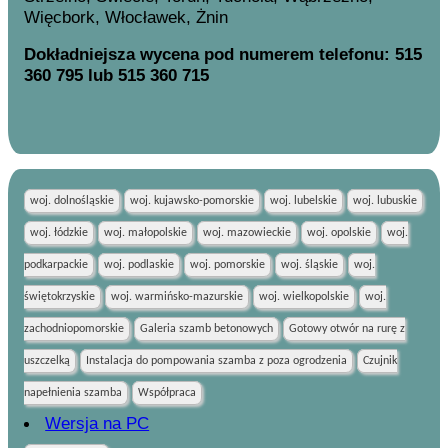
Więcbork, Włocławek, Żnin
Dokładniejsza wycena pod numerem telefonu: 515
360 795 lub 515 360 715
woj. dolnośląskie
woj. kujawsko-pomorskie
woj. lubelskie
woj. lubuskie
woj. łódzkie
woj. małopolskie
woj. mazowieckie
woj. opolskie
woj.
podkarpackie
woj. podlaskie
woj. pomorskie
woj. śląskie
woj.
świętokrzyskie
woj. warmińsko-mazurskie
woj. wielkopolskie
woj.
zachodniopomorskie
Galeria szamb betonowych
Gotowy otwór na rurę z
uszczelką
Instalacja do pompowania szamba z poza ogrodzenia
Czujnik
napełnienia szamba
Współpraca
Wersja na PC